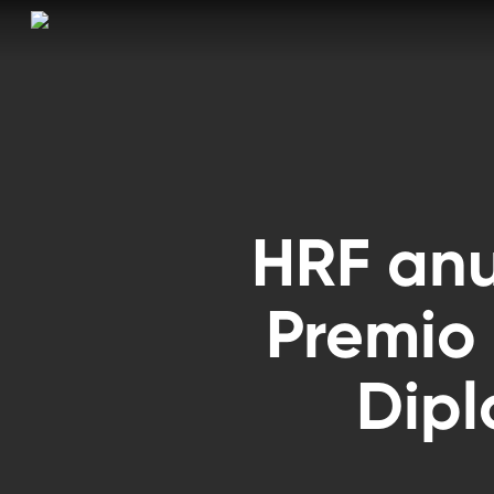
Skip
to
main
content
HRF anu
Premio
Dip