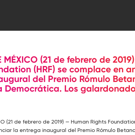
 MÉXICO (21 de febrero de 2019
ndation (HRF) se complace en an
augural del Premio Rómulo Betan
 Democrática. Los galardonados
 (21 de febrero de 2019) — Human Rights Foundation
ciar la entrega inaugural del Premio Rómulo Betanc