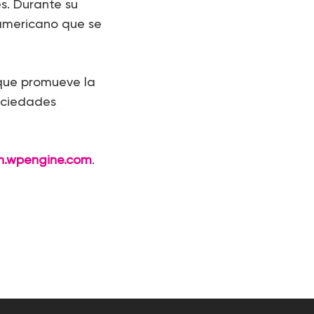
s. Durante su
oamericano que se
 que promueve la
ociedades
n.wpengine.com
.