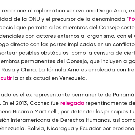
 reconoce al diplomático venezolano Diego Arria, ex
idad de la ONU y el precursor de la denominada “
Fó
pecial que permite a los miembros del Consejo sost
idenciales con actores externos al organismo, con el 
logo directo con las partes implicadas en un conflicto
ortear posibles obstáculos, como la censura de cier
iembros permanentes del Consejo, que incluyen a go
 Rusia y China. La fórmula Arria es empleada con fre
scutir
la crisis actual en Venezuela.
onado es el ex representante permanente de Panamá
 En el 2013, Cochez fue
relegado
repentinamente de 
ño Ricardo Martinelli, por defender los principios f
sión Interamericana de Derechos Humanos, así como
Venezuela, Bolivia, Nicaragua y Ecuador por erosiona