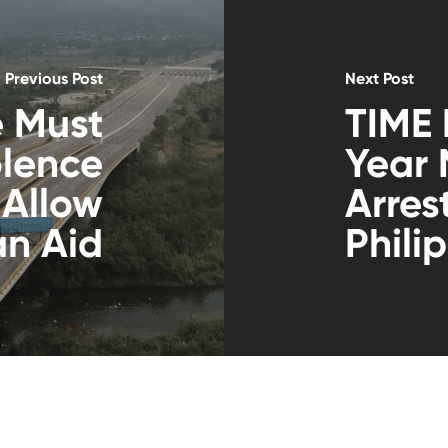
Previous Post
Next Post
 Must
TIME 
olence
Year 
 Allow
Arres
an Aid
Phili