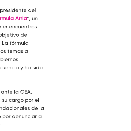
presidente del
rmula Arria
”, un
ener encuentros
objetivo de
. La fórmula
tos temas a
biernos
cuencia y ha sido
 ante la OEA,
su cargo por el
undacionales de la
 por denunciar a
r