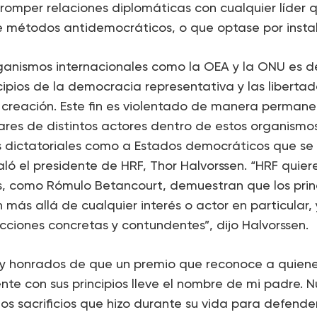
romper relaciones diplomáticas con cualquier líder q
e métodos antidemocráticos, o que optase por instal
rganismos internacionales como la OEA y la ONU es d
cipios de la democracia representativa y las libertad
creación. Este fin es violentado de manera permane
res de distintos actores dentro de estos organismos
s dictatoriales como a Estados democráticos que s
ñaló el presidente de HRF, Thor Halvorssen. “HRF quier
s, como Rómulo Betancourt, demuestran que los prin
más allá de cualquier interés o actor en particular,
ciones concretas y contundentes”, dijo Halvorssen.
y honrados de que un premio que reconoce a quien
e con sus principios lleve el nombre de mi padre. N
los sacrificios que hizo durante su vida para defend