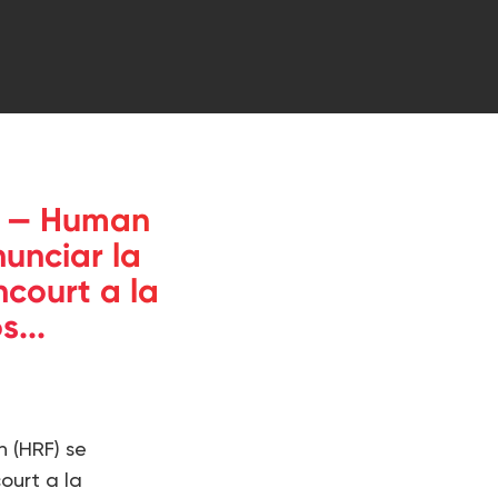
) — Human
unciar la
court a la
...
 (HRF) se
ourt a la