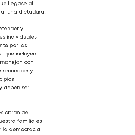
ue llegase al
ar una dictadura.
efender y
es individuales
nte por las
, que incluyen
e manejan con
e reconocer y
cipios
 y deben ser
es obran de
uestra familia es
er la democracia