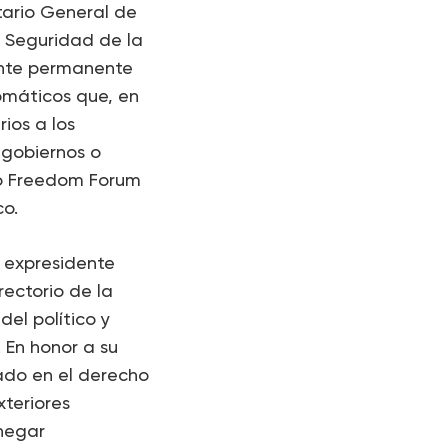
tario General de
e Seguridad de la
ante permanente
omáticos que, en
ios a los
 gobiernos o
slo Freedom Forum
co.
l expresidente
rectorio de la
el político y
 En honor a su
ado en el derecho
xteriores
 negar