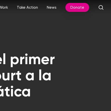
sea
Work
Take Action
News
Donate
l primer
rt a la
tica