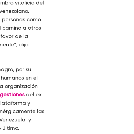
mbro vitalicio del
 venezolano.
e personas como
l camino a otros
favor de la
nente”, dijo
magro, por su
 humanos en el
la organización
gestiones
del ex
plataforma y
enérgicamente las
Venezuela, y
 último.