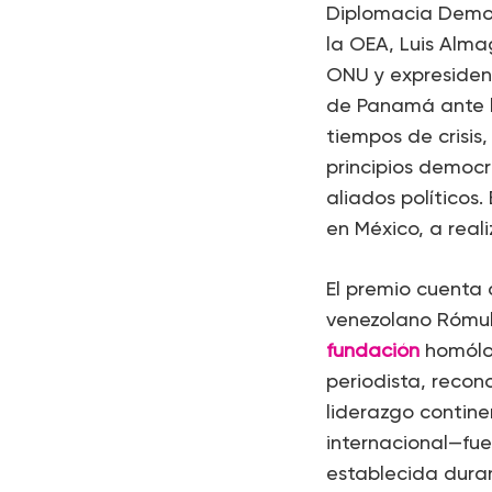
Diplomacia Democ
la OEA, Luis Alma
ONU y expresiden
de Panamá ante l
tiempos de crisis
principios democr
aliados políticos
en México, a real
El premio cuenta 
venezolano Rómulo
fundación
homólog
periodista, recon
liderazgo contin
internacional—fue
establecida dura