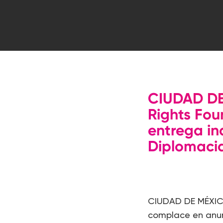
CIUDAD DE
Rights Fou
entrega in
Hit enter to search or ESC to close
Diplomacia
CIUDAD DE MÉXICO
complace en anun