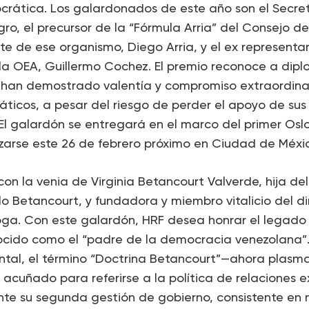
rática. Los galardonados de este año son el Secre
gro, el precursor de la “Fórmula Arria” del Consejo d
te de ese organismo, Diego Arria, y el ex represent
a OEA, Guillermo Cochez. El premio reconoce a dipl
, han demostrado valentía y compromiso extraordinar
áticos, a pesar del riesgo de perder el apoyo de sus
. El galardón se entregará en el marco del primer O
izarse este 26 de febrero próximo en Ciudad de Méxi
con la venia de Virginia Betancourt Valverde, hija de
 Betancourt, y fundadora y miembro vitalicio del di
a. Con este galardón, HRF desea honrar el legado d
ocido como el “padre de la democracia venezolana”.
ental, el término “Doctrina Betancourt”—ahora plasm
 acuñado para referirse a la política de relaciones e
nte su segunda gestión de gobierno, consistente en